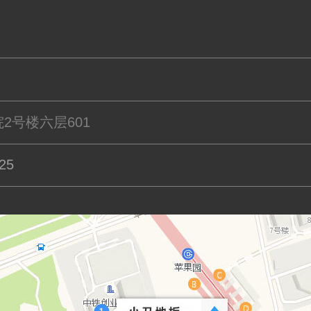
2号楼六层601
25